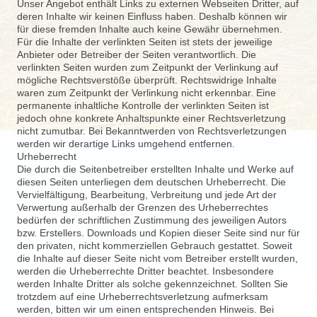
Unser Angebot enthält Links zu externen Webseiten Dritter, auf
deren Inhalte wir keinen Einfluss haben. Deshalb können wir
für diese fremden Inhalte auch keine Gewähr übernehmen.
Für die Inhalte der verlinkten Seiten ist stets der jeweilige
Anbieter oder Betreiber der Seiten verantwortlich. Die
verlinkten Seiten wurden zum Zeitpunkt der Verlinkung auf
mögliche Rechtsverstöße überprüft. Rechtswidrige Inhalte
waren zum Zeitpunkt der Verlinkung nicht erkennbar. Eine
permanente inhaltliche Kontrolle der verlinkten Seiten ist
jedoch ohne konkrete Anhaltspunkte einer Rechtsverletzung
nicht zumutbar. Bei Bekanntwerden von Rechtsverletzungen
werden wir derartige Links umgehend entfernen.
Urheberrecht
Die durch die Seitenbetreiber erstellten Inhalte und Werke auf
diesen Seiten unterliegen dem deutschen Urheberrecht. Die
Vervielfältigung, Bearbeitung, Verbreitung und jede Art der
Verwertung außerhalb der Grenzen des Urheberrechtes
bedürfen der schriftlichen Zustimmung des jeweiligen Autors
bzw. Erstellers. Downloads und Kopien dieser Seite sind nur für
den privaten, nicht kommerziellen Gebrauch gestattet. Soweit
die Inhalte auf dieser Seite nicht vom Betreiber erstellt wurden,
werden die Urheberrechte Dritter beachtet. Insbesondere
werden Inhalte Dritter als solche gekennzeichnet. Sollten Sie
trotzdem auf eine Urheberrechtsverletzung aufmerksam
werden, bitten wir um einen entsprechenden Hinweis. Bei